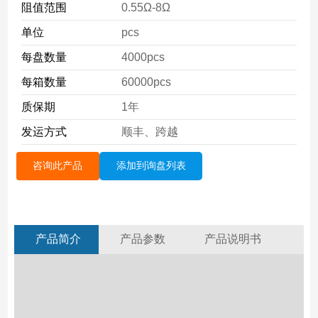
阻值范围
0.55Ω-8Ω
单位
pcs
每盘数量
4000pcs
每箱数量
60000pcs
质保期
1年
发运方式
顺丰、跨越
咨询此产品
添加到询盘列表
产品简介
产品参数
产品说明书
H
求
1