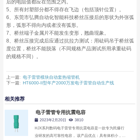
后的电阻值都应在范围之内。
5、所有封塑部分都不得存在飞边（包括顶针位置）。
6、东莞市弘腾自动化智能科技桥丝压接后的形状为外张弧
形，弧形不得向内或者没有弧形。
7、桥丝端子金属片不能发生变形，翘曲现象。
8、桥丝压接完成后应通过抗拉力测试：用砝码吊于桥丝弧
度位置，桥丝不能脱落（不同规格产品测试所用承重砝码
的规格不同）。
上一篇:
电子雷管模块自动套热缩管机
下一篇:
HT6000-II型年产2000万发电子雷管自动生产线
相关推荐
电子雷管专用抗震电容
2023年2月20日
3810
HJX系列数码电子雷管专用抗震电容是一款专为民爆行
业研发的高可靠性电容， 该产品优点：具有体积小，容