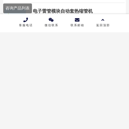
量高，漏电小，高温，低温特性良好，抗震效果优良，
咨询产品列表
储存时间可长达2年之久。 产品经第三方试验验证结
电子雷管模块自动套热缩管机
果：直径体积小（4.5mm）高度低（11.8mm)，...
2023年2月20日
3360
自动套热缩管机为我公司为民爆行业电子雷管生产工艺
客服电话
微信联系
联系邮箱
返回顶部
专门定制的自动完成设备，其具备电子雷管芯片蘸药后
自动套热缩管能力，只需要1人放料，即可完成热缩管
剪裁、套管、热缩成型工序，生产速度4500PCS/H，
火工品定制化防爆生产线
极大的节约了人工，最终成品一致性高。 相关专...
2025年6月2日
6668
弘腾秉承“私人定制”理念，专注为火工品行业量身打造
无人化生产解决方案，尤其在无人化装药领域积累了丰
富的设计与实践经验。公司开发的无人化装药生产线深
度融合自动化技术、智能控制系统与全方位安全防护方
电子雷管10发三码绑定机
案，致力于实现防爆、防尘、防静电等关键需求。...
2023年2月20日
3411
我公司自主研发的十发三码绑定设备，设备可单次10发
电子雷管同时进行三码绑定，效率是普通三码绑定设备
的10倍，极大的提高的电子雷管三码绑定的效率。该设
备采用隔爆设计，所有危险工序全部在隔爆区域内完
成，工作人员不接触危险工序，安全可靠。同时，...