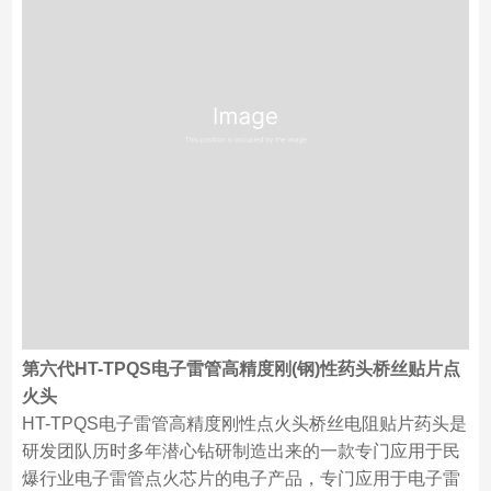
金
2
得
3
高
4
后
5
6
形
7
8
度
的
第六代HT-TPQS电子雷管高精度刚(钢)性药头桥丝贴片点
火头
HT-TPQS电子雷管高精度刚性点火头桥丝电阻贴片药头是
研发团队历时多年潜心钻研制造出来的一款专门应用于民
爆行业电子雷管点火芯片的电子产品，专门应用于电子雷