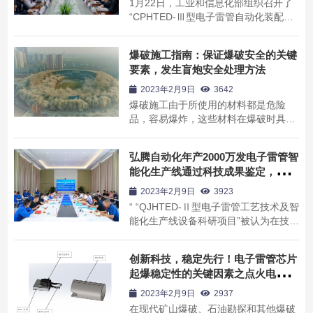
1月22日，工业和信息化部组织召开了
“CPHTED-Ⅲ型电子雷管自动化装配及
输送生产线工艺技术装备”科技成果鉴定
会议，会议由工信部安全生产司二级巡
爆破施工指南：保证爆破安全的关键
视员肖月华主持。省经信厅民爆管理与
要素，发生盲炮安全处理方法
行业安全指导处处长胡红燕、三级调研
员郑伟广和湖州市、长兴县行业主管部
2023年2月9日
3642
门有关领导...
爆破施工由于所使用的材料都是危险
品，容易爆炸，这些材料在爆破时具有
很大的破坏力，施工的地点往往又是悬
崖陡壁，因此思想上稍有麻痹大意，很
弘腾自动化年产2000万发电子雷管智
容易发生伤亡事故，所以在爆破作业
能化生产线通过科技成果鉴定，被评
中，必须充分重视安全工作，要加强对
国际先进！
作业人员的思想教育和技术安全教育，
2023年2月9日
3923
建立一定的...
“ “QJHTED-Ⅱ型电子雷管工艺技术及智
能化生产线设备科研项目”被认为在技术
上达到了国际先进水平，专家组一致同
意通过科技成果鉴定。” 7月26日，河南
创新科技，稳定先行！电子雷管芯片
省国防技术工业局在弘腾自动化电子雷
起爆稳定性的关键因素之点火电阻桥
管生产线客户现场召开了一场备受关注
丝元件选型
的鉴定与验收会议。来自国内民爆...
2023年2月9日
2937
在现代矿山爆破、石油勘探和其他爆破