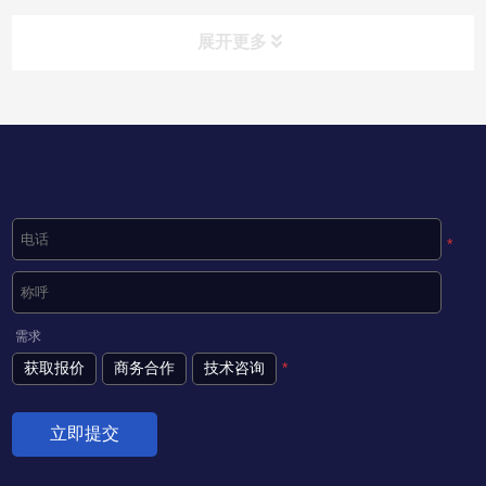
号），经过企业申报、地方推荐、符合
性审查、...
展开更多
*
需求
获取报价
商务合作
技术咨询
*